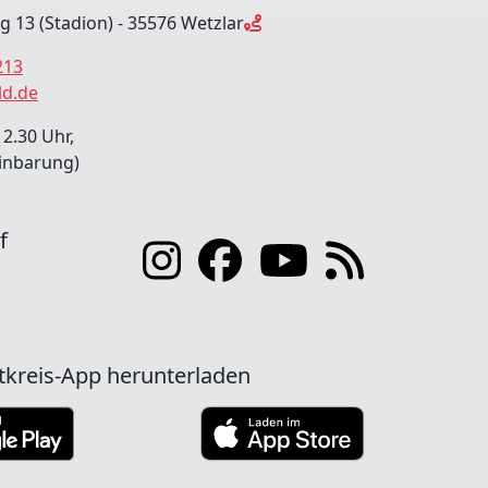
ng 13 (Stadion) - 35576 Wetzlar
213
ld.de
12.30 Uhr,
inbarung)
f
tkreis-App herunterladen