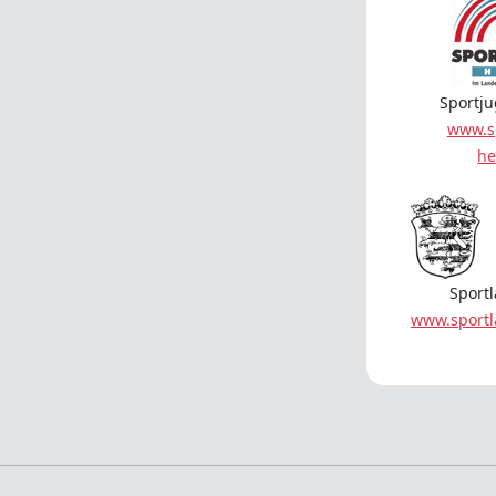
Sportj
www.s
he
Sport
www.sport