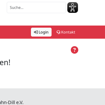
Login
Kontakt
en!
hn-Dill e.V.