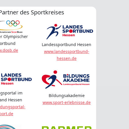
Partner des Sportkreises
r Olympischer
ortbund
Landessportbund Hessen
.dosb.de
www.landessportbund-
hessen.de
gsportal im
Bildungsakademie
land Hessen
www.sport-erlebnisse.de
dungsportal-
port.de