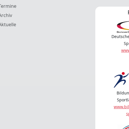
Termine
Archiv
Aktuelle
Deutsche
Sp
www
Bildun
Sport
www.bil
s