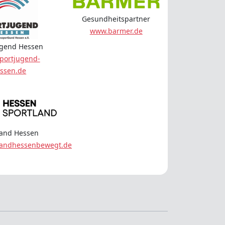
Gesundheitspartner
www.barmer.de
ugend Hessen
portjugend-
ssen.de
land Hessen
landhessenbewegt.de