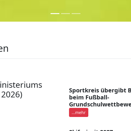
beim Sportkreis Lahn-Dill e.V.
en
inisteriums
Sportkreis übergibt B
 2026)
beim Fußball-
Grundschulwettbew
...mehr