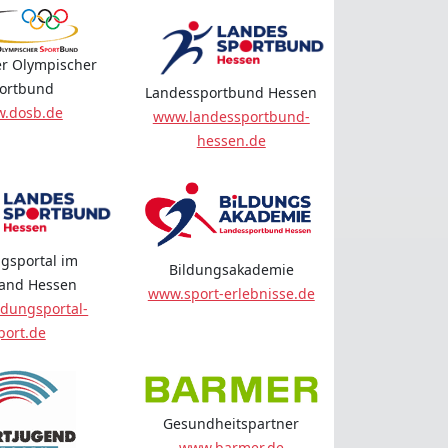
r Olympischer
ortbund
Landessportbund Hessen
.dosb.de
www.landessportbund-
hessen.de
gsportal im
Bildungsakademie
land Hessen
www.sport-erlebnisse.de
dungsportal-
port.de
Gesundheitspartner
www.barmer.de