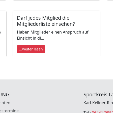
Darf jedes Mitglied die
Mitgliederliste einsehen?
e
Haben Mitglieder einen Anspruch auf
Einsicht in di...
...weiter lesen
UNG
Sportkreis La
chten
Karl-Kellner-Ri
gstermine
Tel.:
06441/995