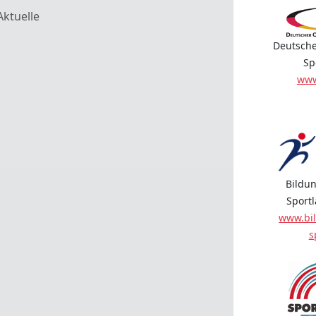
Aktuelle
Deutsche
Sp
www
Bildun
Sport
www.bil
s