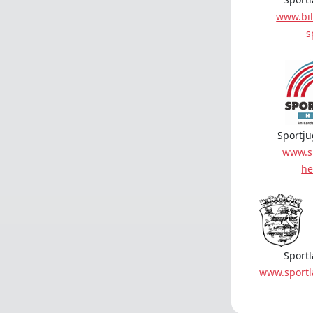
www.bil
s
Sportj
www.s
he
Sport
www.sport