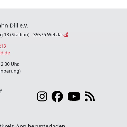
hn-Dill e.V.
ng 13 (Stadion) - 35576 Wetzlar
213
ld.de
12.30 Uhr,
inbarung)
f
tkreis-App herunterladen