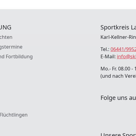
UNG
Sportkreis La
chten
Karl-Kellner-Ri
gstermine
Tel.:
06441/995
nd Fortbildung
E-Mail:
info@sk
Mo.- Fr. 08.00 - 
(und nach Vere
Folge uns au
 Flüchtlingen
Unsere Spor