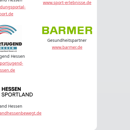
www.sport-erlebnisse.de
dungsportal-
port.de
Gesundheitspartner
www.barmer.de
ugend Hessen
portjugend-
ssen.de
land Hessen
landhessenbewegt.de