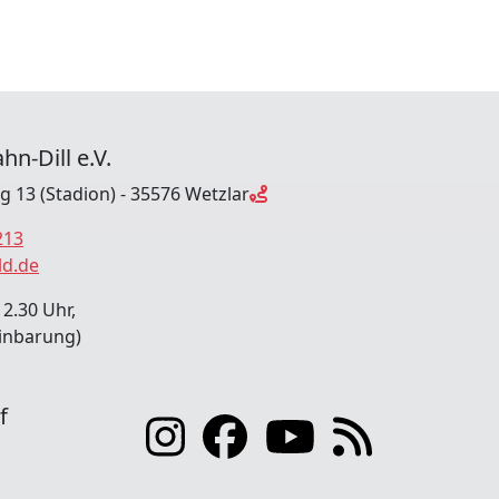
hn-Dill e.V.
ng 13 (Stadion) - 35576 Wetzlar
213
ld.de
12.30 Uhr,
inbarung)
f