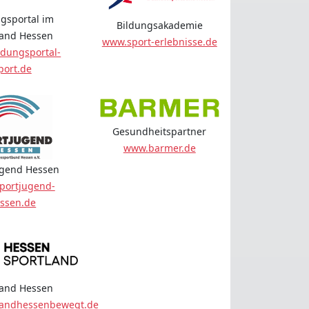
gsportal im
Bildungsakademie
land Hessen
www.sport-erlebnisse.de
dungsportal-
port.de
Gesundheitspartner
www.barmer.de
ugend Hessen
portjugend-
ssen.de
land Hessen
landhessenbewegt.de