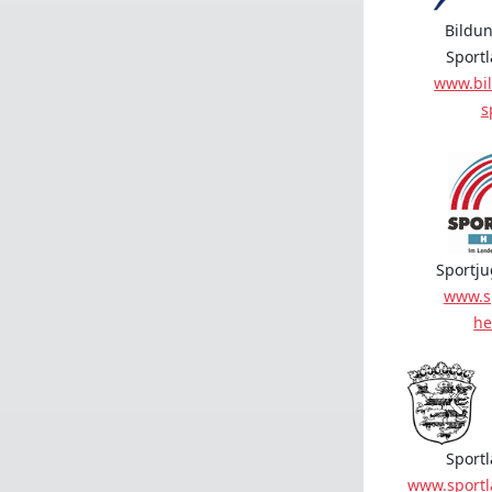
Bildun
Sport
www.bil
s
Sportj
www.s
he
Sport
www.sport