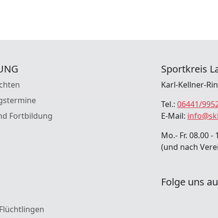
UNG
Sportkreis La
chten
Karl-Kellner-Ri
gstermine
Tel.:
06441/995
nd Fortbildung
E-Mail:
info@sk
Mo.- Fr. 08.00 - 
(und nach Vere
Folge uns au
 Flüchtlingen