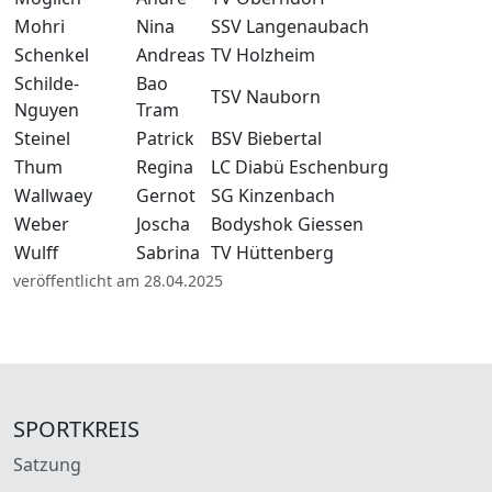
Mohri
Nina
SSV Langenaubach
Schenkel
Andreas
TV Holzheim
Schilde-
Bao
TSV Nauborn
Nguyen
Tram
Steinel
Patrick
BSV Biebertal
Thum
Regina
LC Diabü Eschenburg
Wallwaey
Gernot
SG Kinzenbach
Weber
Joscha
Bodyshok Giessen
Wulff
Sabrina
TV Hüttenberg
veröffentlicht am 28.04.2025
SPORTKREIS
Satzung