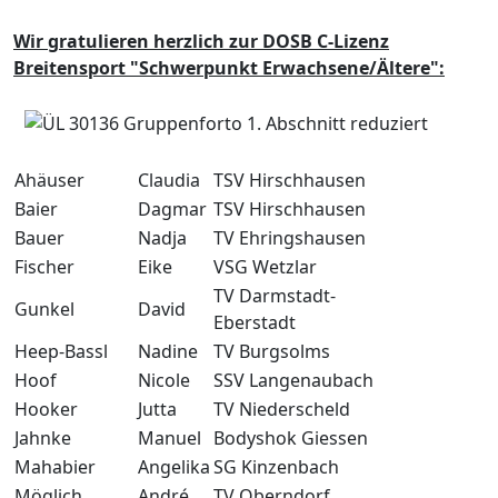
Wir gratulieren herzlich zur DOSB C-Lizenz
Breitensport "Schwerpunkt Erwachsene/Ältere":
Ahäuser
Claudia
TSV Hirschhausen
Baier
Dagmar
TSV Hirschhausen
Bauer
Nadja
TV Ehringshausen
Fischer
Eike
VSG Wetzlar
TV Darmstadt-
Gunkel
David
Eberstadt
Heep-Bassl
Nadine
TV Burgsolms
Hoof
Nicole
SSV Langenaubach
Hooker
Jutta
TV Niederscheld
Jahnke
Manuel
Bodyshok Giessen
Mahabier
Angelika
SG Kinzenbach
Möglich
André
TV Oberndorf