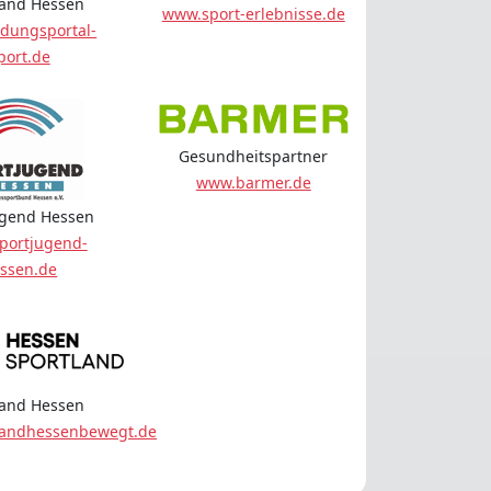
land Hessen
www.sport-erlebnisse.de
dungsportal-
port.de
Gesundheitspartner
www.barmer.de
ugend Hessen
portjugend-
ssen.de
land Hessen
landhessenbewegt.de