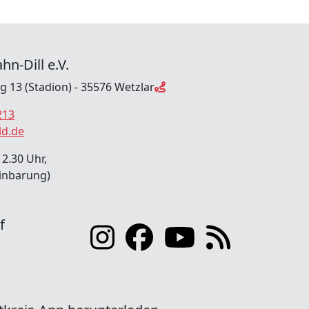
hn-Dill e.V.
ng 13 (Stadion) - 35576 Wetzlar
213
ld.de
12.30 Uhr,
inbarung)
f