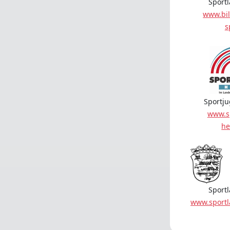
Sport
www.bil
s
Sportj
www.s
he
Sport
www.sport