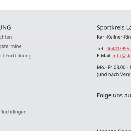
UNG
Sportkreis La
chten
Karl-Kellner-Ri
gstermine
Tel.:
06441/995
nd Fortbildung
E-Mail:
info@sk
Mo.- Fr. 08.00 - 
(und nach Vere
Folge uns au
 Flüchtlingen