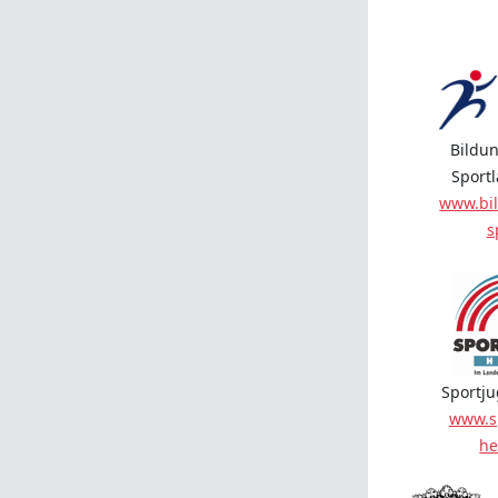
Bildun
Sport
www.bil
s
Sportj
www.s
he