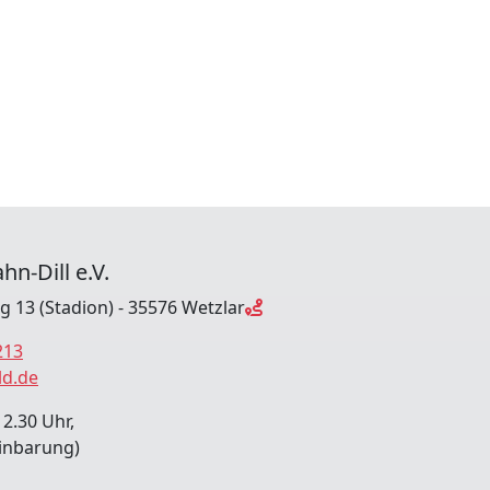
hn-Dill e.V.
ng 13 (Stadion) - 35576 Wetzlar
213
ld.de
12.30 Uhr,
inbarung)