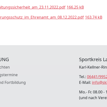
ltungssicherheit_am_23.11.2022.pdf
166.25 kB
erungsschutz_im_Ehrenamt_am_08.12.2022.pdf
163.74 kB
UNG
Sportkreis La
chten
Karl-Kellner-Ri
gstermine
Tel.:
06441/995
nd Fortbildung
E-Mail:
info@sk
Mo.- Fr. 08.00 - 
(und nach Vere