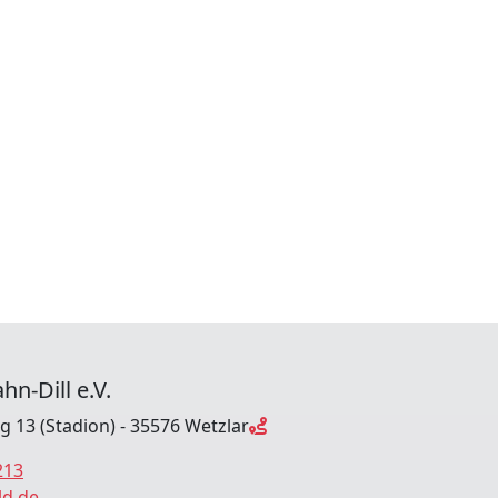
hn-Dill e.V.
ng 13 (Stadion) - 35576 Wetzlar
213
ld.de