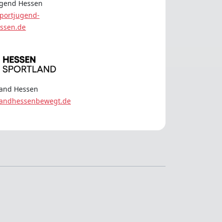
ugend Hessen
portjugend-
ssen.de
land Hessen
landhessenbewegt.de