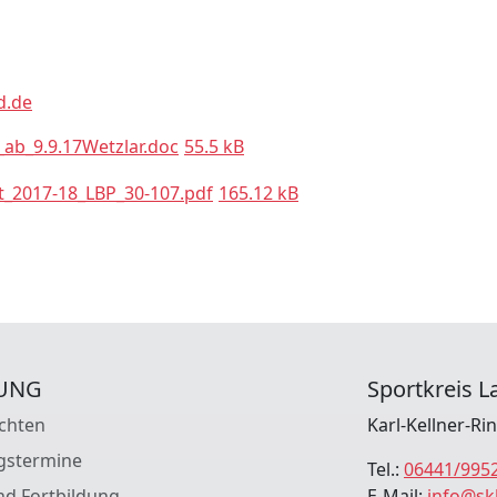
d.de
ab_9.9.17Wetzlar.doc
55.5 kB
t_2017-18_LBP_30-107.pdf
165.12 kB
UNG
Sportkreis La
chten
Karl-Kellner-Ri
gstermine
Tel.:
06441/995
nd Fortbildung
E-Mail:
info@sk