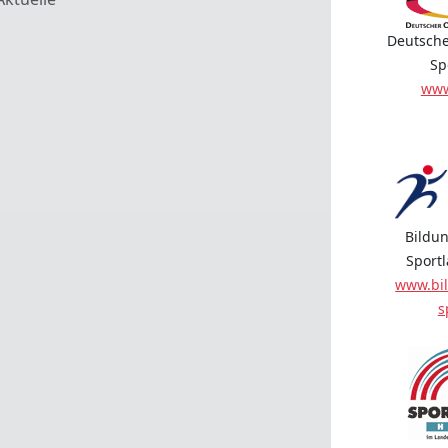
Deutsche
Sp
www
Bildun
Sport
www.bil
s