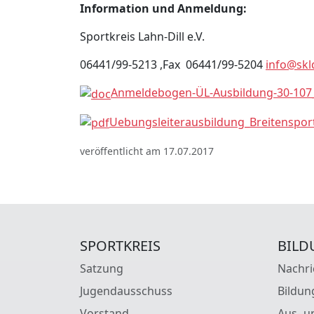
Information und Anmeldung:
Sportkreis Lahn-Dill e.V.
06441/99-5213 ,Fax 06441/99-5204
info@skl
Anmeldebogen-ÜL-Ausbildung-30-107_
Uebungsleiterausbildung_Breitenspor
veröffentlicht am 17.07.2017
SPORTKREIS
BILD
Satzung
Nachri
Jugendausschuss
Bildun
Vorstand
Aus- u