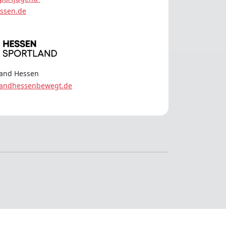
ssen.de
land Hessen
landhessenbewegt.de