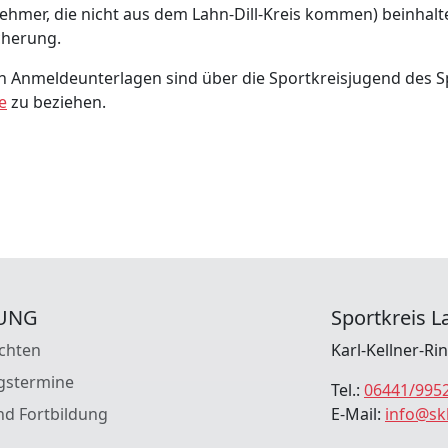
ilnehmer, die nicht aus dem Lahn-Dill-Kreis kommen) beinhal
cherung.
 Anmeldeunterlagen sind über die Sportkreisjugend des Sp
e
zu beziehen.
UNG
Sportkreis La
chten
Karl-Kellner-Ri
gstermine
Tel.:
06441/995
nd Fortbildung
E-Mail:
info@sk