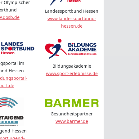
r Olympischer
ortbund
Landessportbund Hessen
.dosb.de
www.landessportbund-
hessen.de
gsportal im
Bildungsakademie
land Hessen
www.sport-erlebnisse.de
dungsportal-
port.de
Gesundheitspartner
www.barmer.de
ugend Hessen
portjugend-