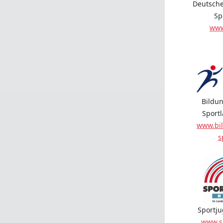
Deutsche
Sp
www
Bildun
Sport
www.bil
s
Sportj
www.s