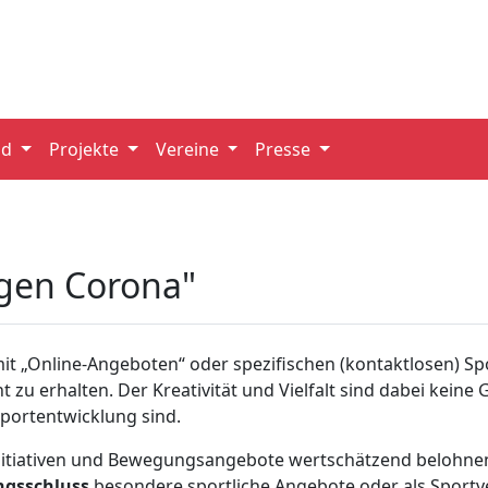
nd
Projekte
Vereine
Presse
egen Corona"
it „Online-Angeboten“ oder spezifischen (kontaktlosen) Sp
zu erhalten. Der Kreativität und Vielfalt sind dabei keine G
Sportentwicklung sind.
 Initiativen und Bewegungsangebote wertschätzend belohnen
ungsschluss
besondere sportliche Angebote oder als Sportve