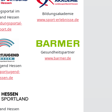
gsportal im
Bildungsakademie
land Hessen
www.sport-erlebnisse.de
dungsportal-
port.de
Gesundheitspartner
www.barmer.de
ugend Hessen
portjugend-
ssen.de
land Hessen