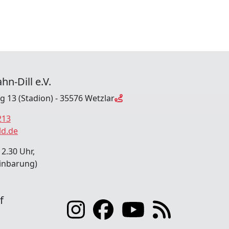
hn-Dill e.V.
ng 13 (Stadion) - 35576 Wetzlar
213
ld.de
12.30 Uhr,
inbarung)
f