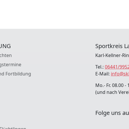
UNG
Sportkreis La
chten
Karl-Kellner-Ri
gstermine
Tel.:
06441/995
nd Fortbildung
E-Mail:
info@sk
Mo.- Fr. 08.00 - 
(und nach Vere
Folge uns au
 Flüchtlingen