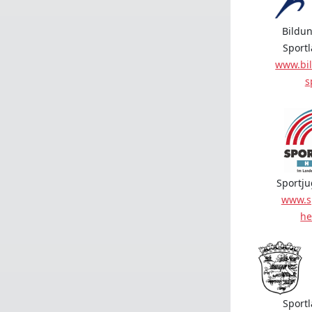
Bildun
Sport
www.bil
s
Sportj
www.s
he
Sport