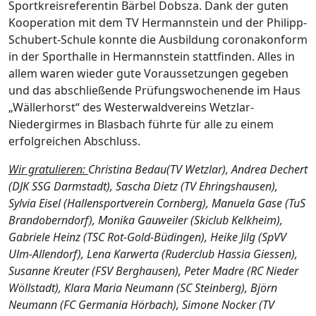
Sportkreisreferentin Bärbel Dobsza. Dank der guten
Kooperation mit dem TV Hermannstein und der Philipp-
Schubert-Schule konnte die Ausbildung coronakonform
in der Sporthalle in Hermannstein stattfinden. Alles in
allem waren wieder gute Voraussetzungen gegeben
und das abschließende Prüfungswochenende im Haus
„Wällerhorst“ des Westerwaldvereins Wetzlar-
Niedergirmes in Blasbach führte für alle zu einem
erfolgreichen Abschluss.
Wir gratulieren:
Christina Bedau(TV Wetzlar), Andrea Dechert
(DJK SSG Darmstadt), Sascha Dietz (TV Ehringshausen),
Sylvia Eisel (Hallensportverein Cornberg), Manuela Gase (TuS
Brandoberndorf), Monika Gauweiler (Skiclub Kelkheim),
Gabriele Heinz (TSC Rot-Gold-Büdingen), Heike Jilg (SpVV
Ulm-Allendorf), Lena Karwerta (Ruderclub Hassia Giessen),
Susanne Kreuter (FSV Berghausen), Peter Madre (RC Nieder
Wöllstadt), Klara Maria Neumann (SC Steinberg), Björn
Neumann (FC Germania Hörbach), Simone Nocker (TV