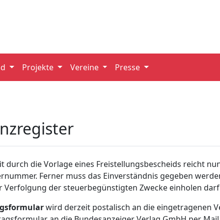
nd
Projekte
Vereine
Presse
nzregister
t durch die Vorlage eines Freistellungsbescheids reicht n
rnummer. Ferner muss das Einverständnis gegeben werden,
r Verfolgung der steuerbegünstigten Zwecke einholen darf
agsformular
wird derzeit postalisch an die eingetragenen V
ragsformular an die Bundesanzeiger Verlag GmbH per Mail,