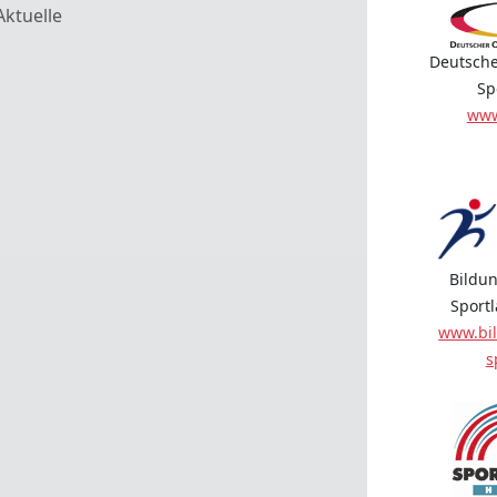
Aktuelle
Deutsche
Sp
www
Bildun
Sport
www.bil
s