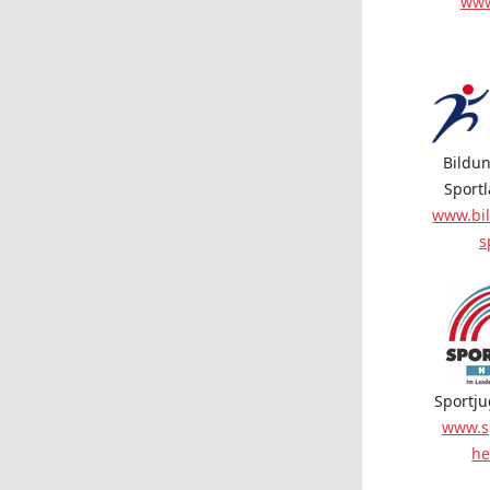
www
Bildun
Sport
www.bil
s
Sportj
www.s
he