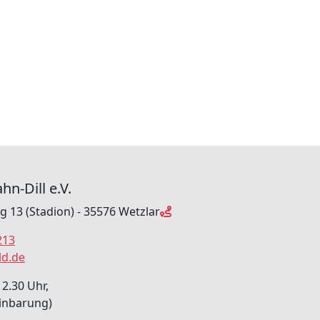
hn-Dill e.V.
ng 13 (Stadion) - 35576 Wetzlar
213
ld.de
12.30 Uhr,
inbarung)