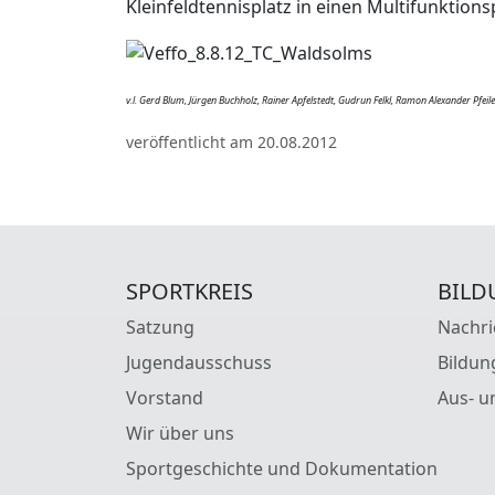
Kleinfeldtennisplatz in einen Multifunktions
v
.l. Gerd Blum, Jürgen Buchholz, Rainer Apfelstedt, Gudrun Felkl, Ramon Alexander Pfeil
veröffentlicht am 20.08.2012
SPORTKREIS
BILD
Satzung
Nachri
Jugendausschuss
Bildun
Vorstand
Aus- u
Wir über uns
Sportgeschichte und Dokumentation