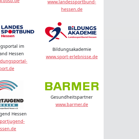
.dosb.de
www.landessportbund-
hessen.de
gsportal im
Bildungsakademie
land Hessen
www.sport-erlebnisse.de
dungsportal-
port.de
Gesundheitspartner
www.barmer.de
ugend Hessen
portjugend-
ssen.de