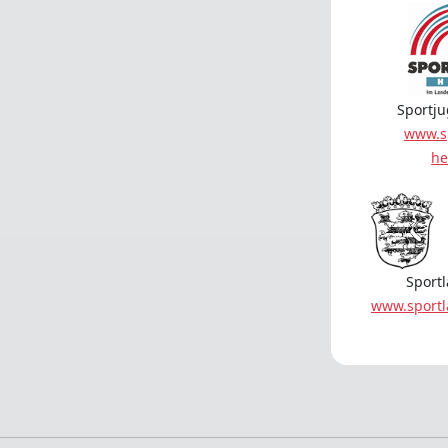
Sportj
www.s
he
Sport
www.sport