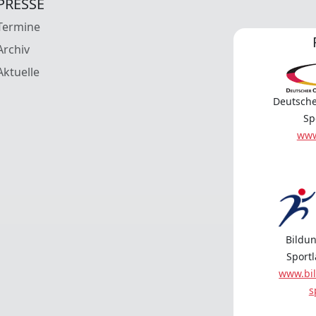
PRESSE
Termine
Archiv
Aktuelle
Deutsche
Sp
www
Bildun
Sport
www.bil
s