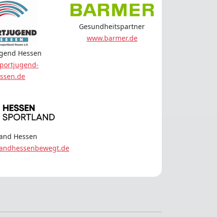
Gesundheitspartner
www.barmer.de
ugend Hessen
portjugend-
ssen.de
land Hessen
landhessenbewegt.de