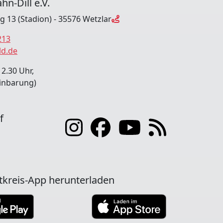
hn-Dill e.V.
ng 13 (Stadion) - 35576 Wetzlar
213
ld.de
12.30 Uhr,
inbarung)
f
tkreis-App herunterladen