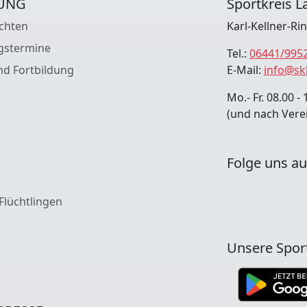
UNG
Sportkreis La
chten
Karl-Kellner-Ri
gstermine
Tel.:
06441/995
nd Fortbildung
E-Mail:
info@sk
Mo.- Fr. 08.00 - 
(und nach Vere
Folge uns au
 Flüchtlingen
Unsere Spor