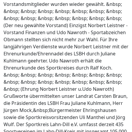
Vorstandsmitglieder wurden wieder gewählt. &nbsp;
&nbsp; &nbsp; &nbsp; &nbsp; &nbsp; &nbsp; &nbsp;
&nbsp; &nbsp; &nbsp; &nbsp; &nbsp; &nbsp; &nbsp;
(Der neu gewählte Vorstand) Einzigst Norbert Leistner -
Vorstand Finanzen und Udo Nawroth - Sportabzeichen
Obmann stellten sich nicht mehr zur Wahl. Für Ihre
langjährigen Verdienste wurde Norbert Leistner mit der
Ehrenurkunde/Ehrennadel des LSBH durch Juliane
Kuhlmann geehrter. Udo Nawroth erhält die
Ehrenurkunde des Sportkreises durch Ralf Koch.
&nbsp; &nbsp; &nbsp; &nbsp; &nbsp; &nbsp; &nbsp;
&nbsp; &nbsp; &nbsp; &nbsp; &nbsp; &nbsp; &nbsp;
&nbsp; (Ehrung Norbert Leistner u.Udo Nawroth)
Grußworte übermittelten unser Landrat Carsten Braun,
die Präsidentin des LSBH Frau Juliane Kuhlmann, Herr
Jürgen Mock,&nbsp;Bürgermeister Ehringshausen
sowie die Sportkreisvorsitzenden Uli Manthei und Jörg
Wulf. Der Sportkreis Lahn-Dill e.V. umfasst derzeit 435
Sportvereinen im Lahn-Dill-Kreis mit insgesamt 105.000