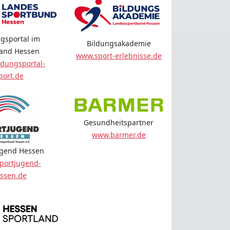
gsportal im
Bildungsakademie
land Hessen
www.sport-erlebnisse.de
dungsportal-
port.de
Gesundheitspartner
www.barmer.de
ugend Hessen
portjugend-
ssen.de