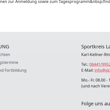
tionen zur Anmeldung sowie zum Tagesprogramm&nbsp;find
UNG
Sportkreis La
chten
Karl-Kellner-Ri
gstermine
Tel.:
06441/995
nd Fortbildung
E-Mail:
info@sk
Mo.- Fr. 08.00 - 
(und nach Vere
Folge uns au