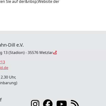
en Sie auf der&nbsp;Website der
hn-Dill e.V.
ng 13 (Stadion) - 35576 Wetzlar
213
ld.de
12.30 Uhr,
inbarung)
f