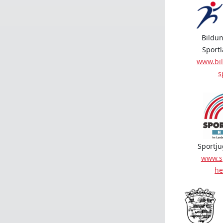
Bildun
Sport
www.bil
s
Sportj
www.s
he