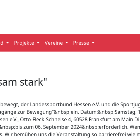
nd
Projekte
Vereine
Presse
am stark"
gt, der Landessportbund Hessen e.V. und die Sportjugen
 Zugänge zur Bewegung“&nbsp;ein. Datum:&nbsp;Samstag, 1
n e.V., Otto-Fleck-Schneise 4, 60528 Frankfurt am Main Die
st&nbsp;bis zum 06. September 2024&nbsp;erforderlich. We
uns. Wir bemühen uns die Veranstaltung so barrierefrei wie 