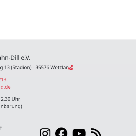
hn-Dill e.V.
ng 13 (Stadion) - 35576 Wetzlar
213
ld.de
12.30 Uhr,
inbarung)
f