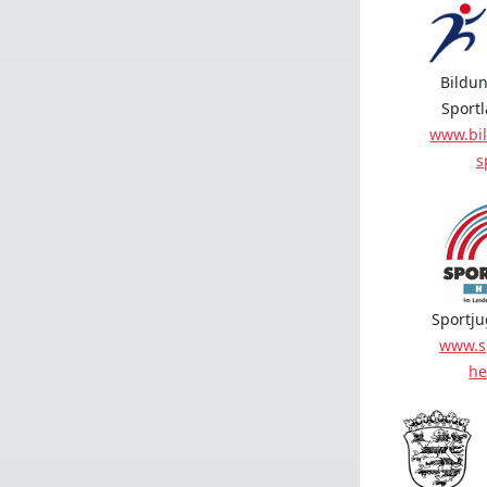
Bildun
Sport
www.bil
s
Sportj
www.s
he