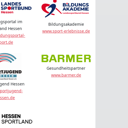
gsportal im
Bildungsakademie
land Hessen
www.sport-erlebnisse.de
dungsportal-
port.de
Gesundheitspartner
www.barmer.de
ugend Hessen
portjugend-
ssen.de