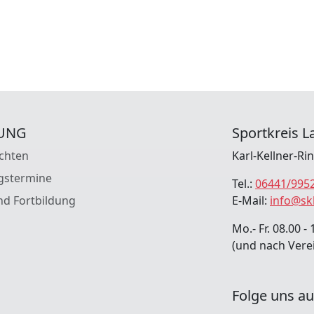
UNG
Sportkreis La
chten
Karl-Kellner-Ri
gstermine
Tel.:
06441/995
nd Fortbildung
E-Mail:
info@sk
Mo.- Fr. 08.00 - 
(und nach Vere
Folge uns au