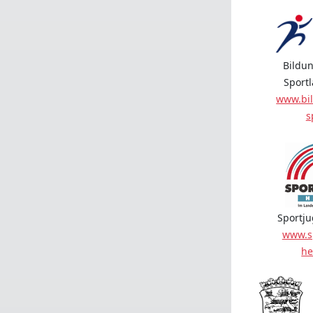
Bildun
Sport
www.bil
s
Sportj
www.s
he