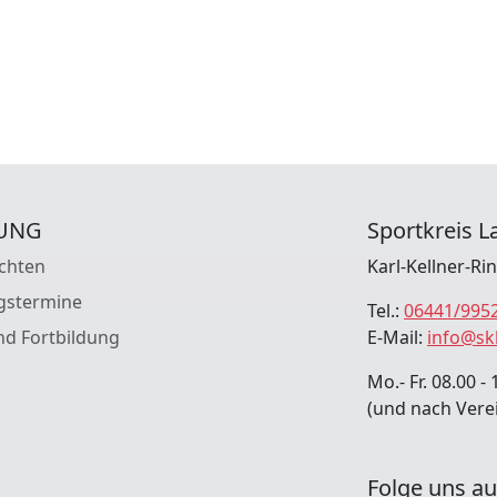
UNG
Sportkreis La
chten
Karl-Kellner-Ri
gstermine
Tel.:
06441/995
nd Fortbildung
E-Mail:
info@sk
Mo.- Fr. 08.00 - 
(und nach Vere
Folge uns au