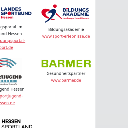
gsportal im
Bildungsakademie
land Hessen
www.sport-erlebnisse.de
dungsportal-
port.de
Gesundheitspartner
www.barmer.de
ugend Hessen
portjugend-
ssen.de