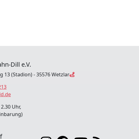
hn-Dill e.V.
ng 13 (Stadion) - 35576 Wetzlar
213
ld.de
12.30 Uhr,
inbarung)
f