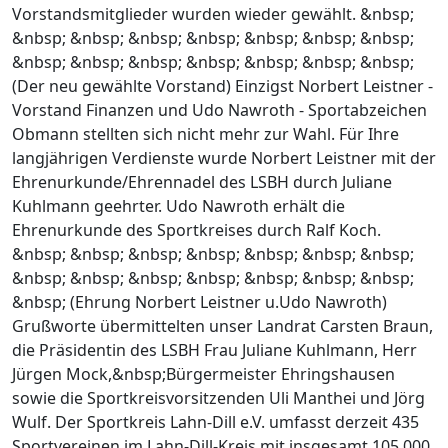
Vorstandsmitglieder wurden wieder gewählt. &nbsp;
&nbsp; &nbsp; &nbsp; &nbsp; &nbsp; &nbsp; &nbsp;
&nbsp; &nbsp; &nbsp; &nbsp; &nbsp; &nbsp; &nbsp;
(Der neu gewählte Vorstand) Einzigst Norbert Leistner -
Vorstand Finanzen und Udo Nawroth - Sportabzeichen
Obmann stellten sich nicht mehr zur Wahl. Für Ihre
langjährigen Verdienste wurde Norbert Leistner mit der
Ehrenurkunde/Ehrennadel des LSBH durch Juliane
Kuhlmann geehrter. Udo Nawroth erhält die
Ehrenurkunde des Sportkreises durch Ralf Koch.
&nbsp; &nbsp; &nbsp; &nbsp; &nbsp; &nbsp; &nbsp;
&nbsp; &nbsp; &nbsp; &nbsp; &nbsp; &nbsp; &nbsp;
&nbsp; (Ehrung Norbert Leistner u.Udo Nawroth)
Grußworte übermittelten unser Landrat Carsten Braun,
die Präsidentin des LSBH Frau Juliane Kuhlmann, Herr
Jürgen Mock,&nbsp;Bürgermeister Ehringshausen
sowie die Sportkreisvorsitzenden Uli Manthei und Jörg
Wulf. Der Sportkreis Lahn-Dill e.V. umfasst derzeit 435
Sportvereinen im Lahn-Dill-Kreis mit insgesamt 105.000