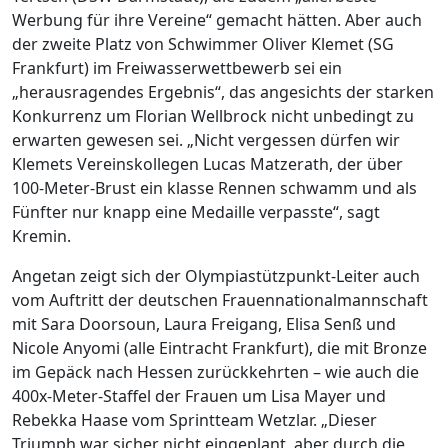
Werbung für ihre Vereine“ gemacht hätten. Aber auch
der zweite Platz von Schwimmer Oliver Klemet (SG
Frankfurt) im Freiwasserwettbewerb sei ein
„herausragendes Ergebnis“, das angesichts der starken
Konkurrenz um Florian Wellbrock nicht unbedingt zu
erwarten gewesen sei. „Nicht vergessen dürfen wir
Klemets Vereinskollegen Lucas Matzerath, der über
100-Meter-Brust ein klasse Rennen schwamm und als
Fünfter nur knapp eine Medaille verpasste“, sagt
Kremin.
Angetan zeigt sich der Olympiastützpunkt-Leiter auch
vom Auftritt der deutschen Frauennationalmannschaft
mit Sara Doorsoun, Laura Freigang, Elisa Senß und
Nicole Anyomi (alle Eintracht Frankfurt), die mit Bronze
im Gepäck nach Hessen zurückkehrten – wie auch die
400x-Meter-Staffel der Frauen um Lisa Mayer und
Rebekka Haase vom Sprintteam Wetzlar. „Dieser
Triumph war sicher nicht eingeplant, aber durch die