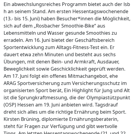
Ein abwechslungsreiches Programm bietet auch der lsb
h an seinem Stand. Am ersten Hessentagswochenende
(13.- bis 15. Juni) haben Besucher*innen die Möglichkeit,
sich auf dem „Rosbacher Smoothie-Bike“ aus
Lebensmitteln und Wasser gesunde Smoothies zu
erradeln. Am 16. Juni bietet der Geschäftsbereich
Sportentwicklung zum Alltags-Fitness-Test ein. Er
dauert etwa zehn Minuten und besteht aus sechs
Übungen, mit denen Bein- und Armkraft, Ausdauer,
Beweglichkeit sowie Geschicklichkeit geprüft werden.
Am 17. Juni folgt ein offenes Mitmachangebot, ehe
ARAG Sportversicherung zum Versicherungsschutz im
organisierten Sport berät, Ein Highlight für Jung und Alt
ist die Sprungkraftmessung, die der Olympiastützpunkt
(OSP) Hessen am 19. Juni anbieten wird. Tagsdrauf
dreht sich alles um die richtige Ernährung beim Sport.
Kirsten Brüning, diplomierte Ernährungsberaterin,
steht für Fragen zur Verfügung und gibt wertvolle
Tipps. Am letzten Hessentagswochenende (21. und 22.