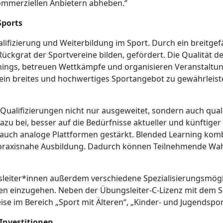
kommerziellen Anbietern abheben.“
 Sports
ualifizierung und Weiterbildung im Sport. Durch ein breit
kgrat der Sportvereine bilden, gefördert. Die Qualität des
ainings, betreuen Wettkämpfe und organisieren Veranstaltun
ein breites und hochwertiges Sportangebot zu gewährleiste
Qualifizierungen nicht nur ausgeweitet, sondern auch qual
zu bei, besser auf die Bedürfnisse aktueller und künftige
s auch analoge Plattformen gestärkt. Blended Learning komb
e, praxisnahe Ausbildung. Dadurch können Teilnehmende Wah
eiter*innen außerdem verschiedene Spezialisierungsmöglic
ten einzugehen. Neben der Übungsleiter-C-Lizenz mit dem S
ise im Bereich „Sport mit Älteren“, „Kinder- und Jugendspo
Investitionen