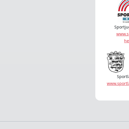
Sportj
www.s
he
Sport
www.sport