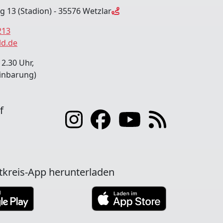
ng 13 (Stadion) - 35576 Wetzlar
213
ld.de
12.30 Uhr,
inbarung)
f
tkreis-App herunterladen