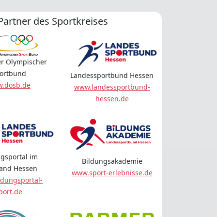
Partner des Sportkreises
r Olympischer
ortbund
Landessportbund Hessen
.dosb.de
www.landessportbund-
hessen.de
gsportal im
Bildungsakademie
land Hessen
www.sport-erlebnisse.de
dungsportal-
port.de