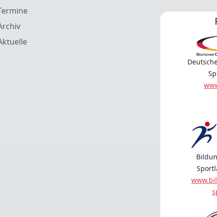
Termine
Archiv
Aktuelle
Deutsche
Sp
www
Bildun
Sport
www.bil
s