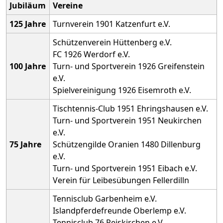
Jubiläum
Vereine
125 Jahre
Turnverein 1901 Katzenfurt e.V.
Schützenverein Hüttenberg e.V.
FC 1926 Werdorf e.V.
100 Jahre
Turn- und Sportverein 1926 Greifenstein
e.V.
Spielvereinigung 1926 Eisemroth e.V.
Tischtennis-Club 1951 Ehringshausen e.V.
Turn- und Sportverein 1951 Neukirchen
e.V.
75 Jahre
Schützengilde Oranien 1480 Dillenburg
e.V.
Turn- und Sportverein 1951 Eibach e.V.
Verein für Leibesübungen Fellerdilln
Tennisclub Garbenheim e.V.
Islandpferdefreunde Oberlemp e.V.
Tennisclub 76 Reiskirchen e.V.