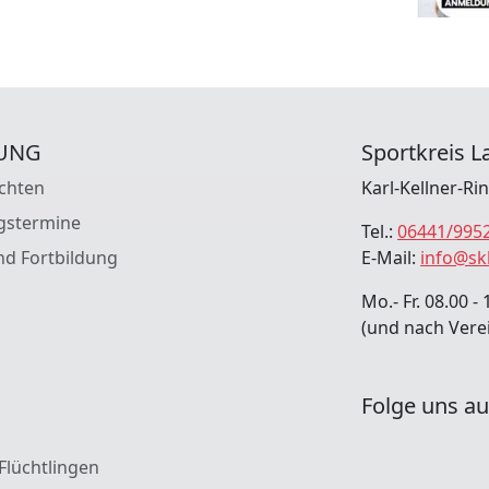
UNG
Sportkreis La
chten
Karl-Kellner-Ri
gstermine
Tel.:
06441/995
nd Fortbildung
E-Mail:
info@sk
Mo.- Fr. 08.00 - 
(und nach Vere
Folge uns au
 Flüchtlingen