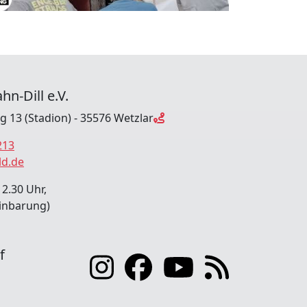
hn-Dill e.V.
ng 13 (Stadion) - 35576 Wetzlar
213
ld.de
12.30 Uhr,
inbarung)
f