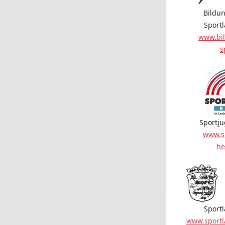
Bildun
Sport
www.bil
s
Sportj
www.s
he
Sport
www.sport