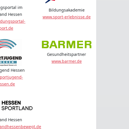
gsportal im
Bildungsakademie
land Hessen
www.sport-erlebnisse.de
dungsportal-
port.de
Gesundheitspartner
www.barmer.de
ugend Hessen
portjugend-
ssen.de
land Hessen
landhessenbewegt.de