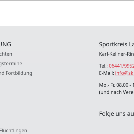
UNG
Sportkreis La
chten
Karl-Kellner-Ri
gstermine
Tel.:
06441/995
nd Fortbildung
E-Mail:
info@sk
Mo.- Fr. 08.00 - 
(und nach Vere
Folge uns au
 Flüchtlingen