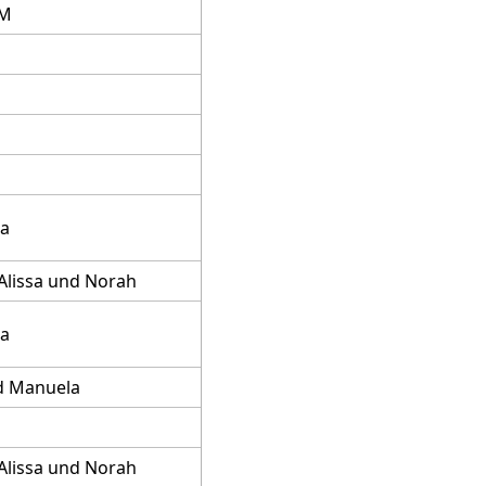
IM
na
 Alissa und Norah
na
nd Manuela
 Alissa und Norah