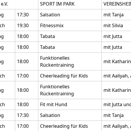
e.V.
SPORT IM PARK
VEREINSHE
ag
17:30
Salsation
mit Tanja
ch
19:30
Fitnessmix
mit Silvia
ag
18:00
Tabata
mit Jutta
ag
18:00
Tabata
mit Jutta
Funktionelles
ag
18:00
mit Kathari
Rückentraining
ch
17:00
Cheerleading für Kids
mit Aaliyah,
Funktionelles
ag
18:00
mit Kathari
Rückentraining
ch
18:00
Fit mit Hund
mit Jutta u
ag
17:30
Salsation
mit Tanja
ch
17:00
Cheerleading für Kids
mit Aaliyah,