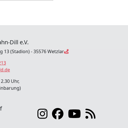
hn-Dill e.V.
ng 13 (Stadion) - 35576 Wetzlar
213
ld.de
12.30 Uhr,
inbarung)
f