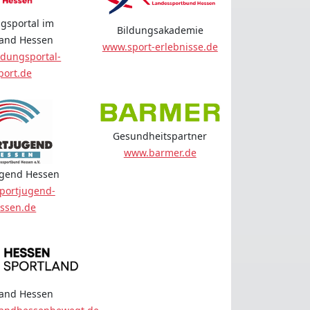
gsportal im
Bildungsakademie
land Hessen
www.sport-erlebnisse.de
dungsportal-
port.de
Gesundheitspartner
www.barmer.de
ugend Hessen
portjugend-
ssen.de
land Hessen