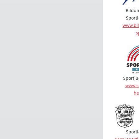
Bildun
Sport
www.bil
s
Sportj
www.s
he
Sport