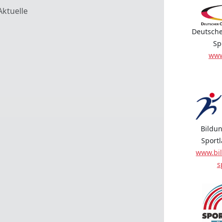
Aktuelle
Deutsche
Sp
www
Bildun
Sport
www.bil
s