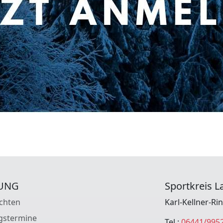
UNG
Sportkreis La
chten
Karl-Kellner-Ri
gstermine
Tel.:
06441/995