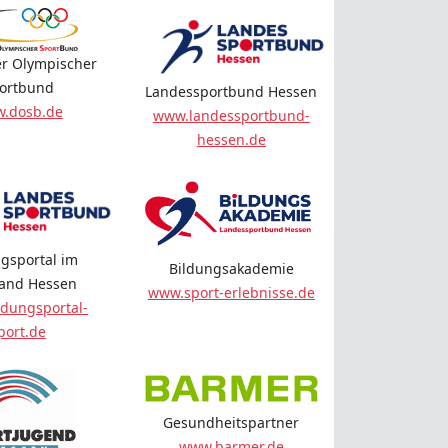
r Olympischer
ortbund
Landessportbund Hessen
.dosb.de
www.landessportbund-
hessen.de
gsportal im
Bildungsakademie
land Hessen
www.sport-erlebnisse.de
dungsportal-
port.de
Gesundheitspartner
www.barmer.de